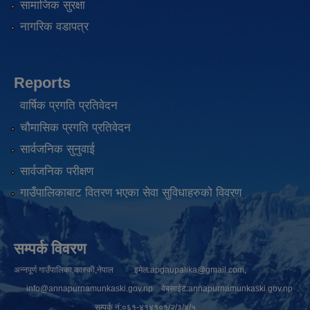
सामाजिक सुरक्षा
नागरिक वडापत्र
Reports
वार्षिक प्रगति प्रतिवेदन
चौमासिक प्रगति प्रतिवेदन
सार्वजनिक सुनुवाई
सार्वजनिक परीक्षण
गाउँपालिकाबाट वितरण भएका सेवा सुविधाहरुको विवरण
सम्पर्क विवरण
अन्नपूर्ण गाउँपालिका,कास्की,नेपाल इमेल:
apgaupalika@gmail.com
,
info@annapurnamunkaski.gov.np
वेबसाईट:annapurnamunkaski.gov.np
सम्पर्क नं:०६१-४१४१०१/२/३/४/५