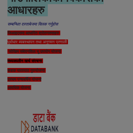
आधारहरु
सम्बन्धित दस्ताबेजमा क्लिक गर्नुहोस
जिआइएसमा आधारित श्रोतनक्साहरु
पूर्वाधार ब्यबस्थापन तथा अनुगमन प्रणाली
जोखिम संबेदनशिल भू उपयोग योजना
मध्यकालीन खर्च संरचना
सडक यातायात गुरुयोजना
प्रथम पन्चबर्षिय योजना
आवधिक योजना