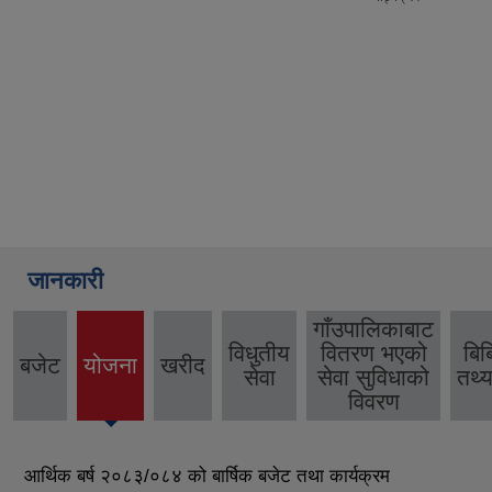
जानकारी
गाँउपालिकाबाट
विधुतीय
वितरण भएको
बिब
बजेट
योजना
खरीद
(active
सेवा
सेवा सुविधाको
तथ्य
tab)
विवरण
आर्थिक बर्ष २०८३/०८४ को बार्षिक बजेट तथा कार्यक्रम