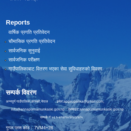
Reports
वार्षिक प्रगति प्रतिवेदन
चौमासिक प्रगति प्रतिवेदन
सार्वजनिक सुनुवाई
सार्वजनिक परीक्षण
गाउँपालिकाबाट वितरण भएका सेवा सुविधाहरुको विवरण
सम्पर्क विवरण
अन्नपूर्ण गाउँपालिका,कास्की,नेपाल इमेल:
apgaupalika@gmail.com
,
info@annapurnamunkaski.gov.np
वेबसाईट:annapurnamunkaski.gov.np
सम्पर्क नं:०६१-४१४१०१/२/३/४/५
गुगल प्लस कोड : 7VM4+28