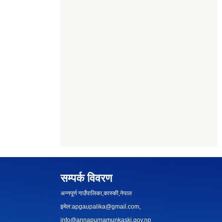
सम्पर्क विवरण
अन्नपूर्ण गाउँपालिका,कास्की,नेपाल
इमेल:
apgaupalika@gmail.com
,
info@annapurnamunkaski.gov.np