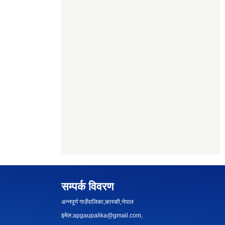
सम्पर्क विवरण
अन्नपूर्ण गाउँपालिका,कास्की,नेपाल
इमेल:
apgaupalika@gmail.com
,