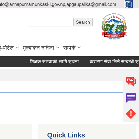
nfo@annapurnamunkaski.gov.np,apgaupalika@gmail.com
Search form
Search
ई-पोर्टल
मुल्यांकन नतिजा
सम्पर्क
शिक्षक सरुवाको लागि सूचना
करारमा सेवा लिने सम्बन्धी सूचना 
Quick Links