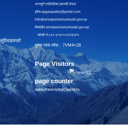
अन्नपूर्ण गाउँपालिका,कास्की,नेपाल
इमेल:
apgaupalika@gmail.com
,
info@annapurnamunkaski.gov.np
वेबसाईट:annapurnamunkaski.gov.np
सम्पर्क नं:०६१-४१४१०१/२/३/४/५
सुविधाहरुको
गुगल प्लस कोड : 7VM4+28
Page Visitors
page counter
www.freevisitorcounters