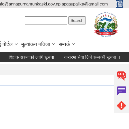
nfo@annapurnamunkaski.gov.np,apgaupalika@gmail.com
Search form
Search
ई-पोर्टल
मुल्यांकन नतिजा
सम्पर्क
िक्षक सरुवाको लागि सूचना
करारमा सेवा लिने सम्बन्धी सूचना ।
सम्पत