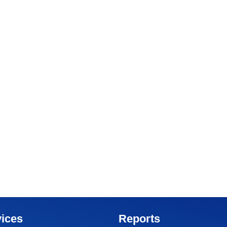
ices
Reports