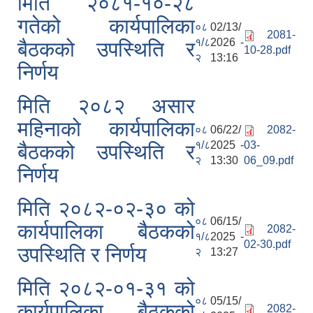
मिति २०८१-१०-२८
गतेको कार्यपालिका
०८
02/13/
2081-
१/८
2026 -
बैठकको उपस्थिति र
10-28.pdf
२
13:16
निर्णय
मिति २०८२ असार
महिनाको कार्यपालिका
०८
06/22/
2082-
१/८
2025 -
03-
बैठकको उपस्थिति र
२
13:30
06_09.pdf
निर्णय
मिति २०८२-०२-३० को
०८
06/15/
कार्यपालिका बैठकको
2082-
१/८
2025 -
02-30.pdf
उपस्थिति र निर्णय
२
13:27
प्राकृतिक श्रोत तथा बित्त आयोग द्वारा सार्वजनिक कार्यसम्पादन नतिजा
मिति २०८२-०१-३१ को
०८
05/15/
कार्यपालिका बैठकको
2082-