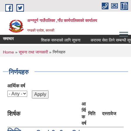
Skip to main content
अन्नपूर्ण गाउँपालिका ,गाँउ कार्यपालिकाको कार्यालय
गण्डकी प्रदेश, कास्की
समाचार
शिक्षक सरुवाको लागि सूचना
करारमा सेवा लिने सम्बन्धी सूचना 
You are here
Home
»
सूचना तथा जानकारी
» निर्णयहरु
निर्णयहरु
आर्थिक वर्ष
आ
र्थि
शिर्षक
मिति
दस्तावेज
क
वर्ष