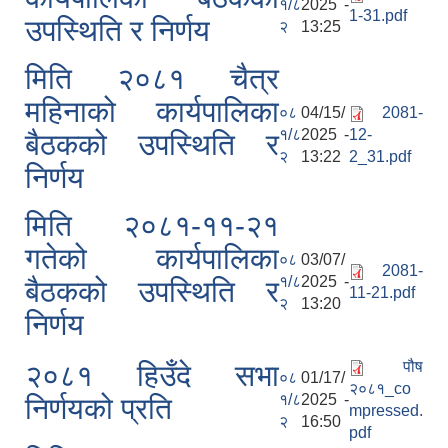
१/८
2025 -
1-31.pdf
उपस्थिति र निर्णय
२
13:25
मिति २०८१ चैत्र
महिनाको कार्यपालिका
०८
04/15/
2081-
१/८
2025 -
12-
बैठकको उपस्थिति र
२
13:22
2_31.pdf
आवास पूर्णनिर्माण तथा प्रबलिकरण सम्बन्धि अन्नपूर्ण गाउँपालिकाको प्रोफाईल
निर्णय
मिति २०८१-११-२१
गतेको कार्यपालिका
०८
03/07/
2081-
१/८
2025 -
बैठकको उपस्थिति र
11-21.pdf
२
13:20
निर्णय
पौष
२०८१ हिउँदे सभा
०८
01/17/
२०८१_co
१/८
2025 -
निर्णयको प्रति
mpressed.
२
16:50
pdf