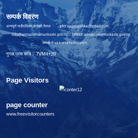
सम्पर्क विवरण
अन्नपूर्ण गाउँपालिका,कास्की,नेपाल इमेल:
apgaupalika@gmail.com
,
info@annapurnamunkaski.gov.np
वेबसाईट:annapurnamunkaski.gov.np
सम्पर्क नं:०६१-४१४१०१/२/३/४/५
गुगल प्लस कोड : 7VM4+28
Page Visitors
page counter
www.freevisitorcounters