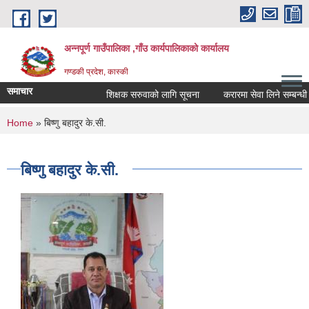
Skip to main content
अन्नपूर्ण गाउँपालिका ,गाँउ कार्यपालिकाको कार्यालय
गण्डकी प्रदेश, कास्की
समाचार
शिक्षक सरुवाको लागि सूचना
करारमा सेवा लिने सम्बन्धी सू
You are here
Home
» बिष्णु बहादुर के.सी.
बिष्णु बहादुर के.सी.