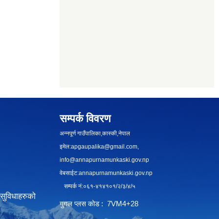
सम्पर्क विवरण
अन्नपूर्ण गाउँपालिका,कास्की,नेपाल
इमेल:
apgaupalika@gmail.com
,
info@annapurnamunkaski.gov.np
वेबसाईट:annapurnamunkaski.gov.np
सम्पर्क नं:०६१-४१४१०१/२/३/४/५
सुविधाहरुको
गुगल प्लस कोड : 7VM4+28