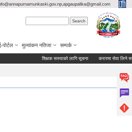
nfo@annapurnamunkaski.gov.np,apgaupalika@gmail.com
Search form
Search
ई-पोर्टल
मुल्यांकन नतिजा
सम्पर्क
शिक्षक सरुवाको लागि सूचना
करारमा सेवा लिने सम्बन्ध