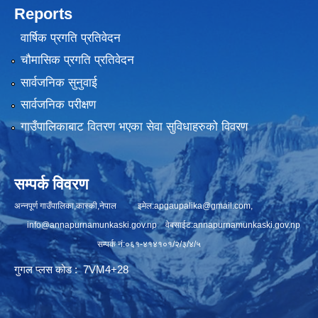
Reports
वार्षिक प्रगति प्रतिवेदन
चौमासिक प्रगति प्रतिवेदन
सार्वजनिक सुनुवाई
सार्वजनिक परीक्षण
गाउँपालिकाबाट वितरण भएका सेवा सुविधाहरुको विवरण
सम्पर्क विवरण
अन्नपूर्ण गाउँपालिका,कास्की,नेपाल इमेल:
apgaupalika@gmail.com
,
info@annapurnamunkaski.gov.np
वेबसाईट:annapurnamunkaski.gov.np
सम्पर्क नं:०६१-४१४१०१/२/३/४/५
गुगल प्लस कोड : 7VM4+28