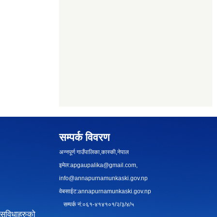
सम्पर्क विवरण
अन्नपूर्ण गाउँपालिका,कास्की,नेपाल
इमेल:
apgaupalika@gmail.com
,
info@annapurnamunkaski.gov.np
वेबसाईट:annapurnamunkaski.gov.np
सम्पर्क नं:०६१-४१४१०१/२/३/४/५
सुविधाहरुको