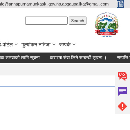
nfo@annapurnamunkaski.gov.np,apgaupalika@gmail.com
Search form
Search
ई-पोर्टल
मुल्यांकन नतिजा
सम्पर्क
ुवाको लागि सूचना
करारमा सेवा लिने सम्बन्धी सूचना ।
सम्पत्ति बिवरण 