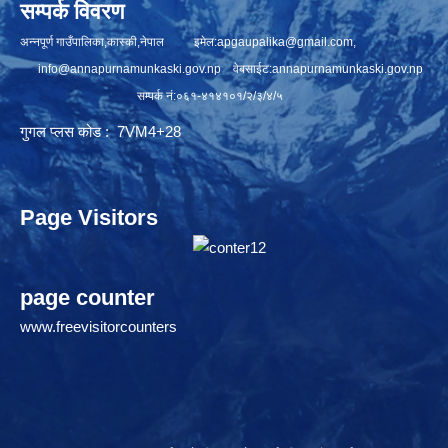
सम्पर्क विवरण
अन्नपूर्ण गाउँपालिका,कास्की,नेपाल इमेल:
apgaupalika@gmail.com
,
info@annapurnamunkaski.gov.np
वेबसाईट:annapurnamunkaski.gov.np
सम्पर्क नं:०६१-४१४१०१/२/३/४/५
गुगल प्लस कोड : 7VM4+28
Page Visitors
page counter
www.freevisitorcounters