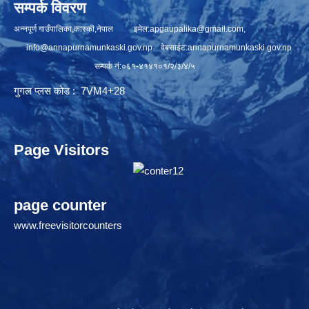
सम्पर्क विवरण
अन्नपूर्ण गाउँपालिका,कास्की,नेपाल इमेल:
apgaupalika@gmail.com
,
info@annapurnamunkaski.gov.np
वेबसाईट:annapurnamunkaski.gov.np
सम्पर्क नं:०६१-४१४१०१/२/३/४/५
गुगल प्लस कोड : 7VM4+28
Page Visitors
page counter
www.freevisitorcounters