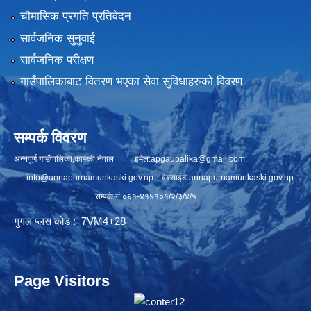
चौमासिक प्रगति प्रतिवेदन
सार्वजनिक सुनुवाई
सार्वजनिक परीक्षण
गाउँपालिकाबाट वितरण भएका सेवा सुविधाहरुको विवरण
सम्पर्क विवरण
अन्नपूर्ण गाउँपालिका,कास्की,नेपाल इमेल:
apgaupalika@gmail.com
,
info@annapurnamunkaski.gov.np
वेबसाईट:annapurnamunkaski.gov.np
सम्पर्क नं:०६१-४१४१०१/२/३/४/५
गुगल प्लस कोड : 7VM4+28
Page Visitors