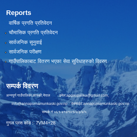
Reports
वार्षिक प्रगति प्रतिवेदन
चौमासिक प्रगति प्रतिवेदन
सार्वजनिक सुनुवाई
सार्वजनिक परीक्षण
गाउँपालिकाबाट वितरण भएका सेवा सुविधाहरुको विवरण
सम्पर्क विवरण
अन्नपूर्ण गाउँपालिका,कास्की,नेपाल इमेल:
apgaupalika@gmail.com
,
info@annapurnamunkaski.gov.np
वेबसाईट:annapurnamunkaski.gov.np
सम्पर्क नं:०६१-४१४१०१/२/३/४/५
गुगल प्लस कोड : 7VM4+28