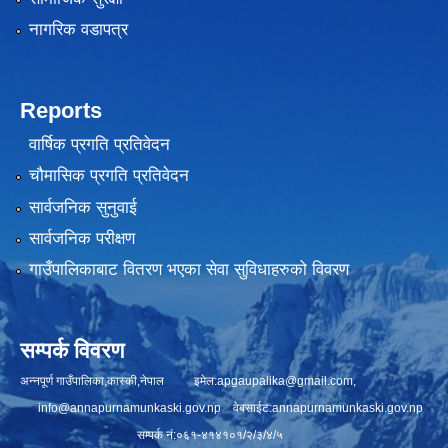
नागरिक वडापत्र
Reports
वार्षिक प्रगति प्रतिवेदन
चौमासिक प्रगति प्रतिवेदन
सार्वजनिक सुनुवाई
सार्वजनिक परीक्षण
गाउँपालिकाबाट वितरण भएका सेवा सुविधाहरुको विवरण
सम्पर्क विवरण
अन्नपूर्ण गाउँपालिका,कास्की,नेपाल इमेल:
apgaupalika@gmail.com
,
info@annapurnamunkaski.gov.np
वेबसाईट:annapurnamunkaski.gov.np
सम्पर्क नं:०६१-४१४१०१/२/३/४/५