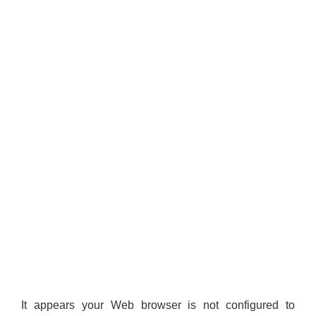
आवास पूर्णनिर्माण तथा प्रबलिकरण सम्बन्धि अन्नपूर्ण गाउँपालिकाको प्रोफाईल
It appears your Web browser is not configured to