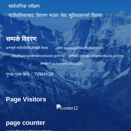
सार्वजनिक परीक्षण
गाउँपालिकाबाट वितरण भएका सेवा सुविधाहरुको विवरण
सम्पर्क विवरण
अन्नपूर्ण गाउँपालिका,कास्की,नेपाल इमेल:
apgaupalika@gmail.com
,
info@annapurnamunkaski.gov.np
वेबसाईट:annapurnamunkaski.gov.np
सम्पर्क नं:०६१-४१४१०१/२/३/४/५
गुगल प्लस कोड : 7VM4+28
Page Visitors
page counter