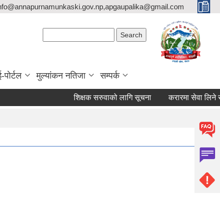
nfo@annapurnamunkaski.gov.np,apgaupalika@gmail.com
Search form
Search
ई-पोर्टल
मुल्यांकन नतिजा
सम्पर्क
शिक्षक सरुवाको लागि सूचना
करारमा सेवा लिने सम्बन्ध