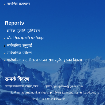
नागरिक वडापत्र
Reports
वार्षिक प्रगति प्रतिवेदन
चौमासिक प्रगति प्रतिवेदन
सार्वजनिक सुनुवाई
सार्वजनिक परीक्षण
गाउँपालिकाबाट वितरण भएका सेवा सुविधाहरुको विवरण
सम्पर्क विवरण
अन्नपूर्ण गाउँपालिका,कास्की,नेपाल इमेल:
apgaupalika@gmail.com
,
info@annapurnamunkaski.gov.np
वेबसाईट:annapurnamunkaski.gov.np
सम्पर्क नं:०६१-४१४१०१/२/३/४/५