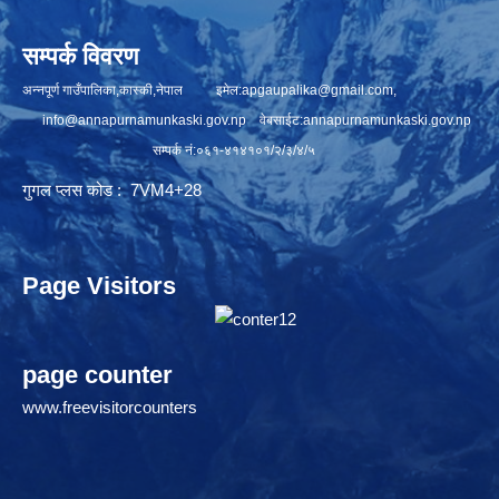
सम्पर्क विवरण
अन्नपूर्ण गाउँपालिका,कास्की,नेपाल इमेल:
apgaupalika@gmail.com
,
info@annapurnamunkaski.gov.np
वेबसाईट:annapurnamunkaski.gov.np
सम्पर्क नं:०६१-४१४१०१/२/३/४/५
गुगल प्लस कोड : 7VM4+28
Page Visitors
page counter
www.freevisitorcounters