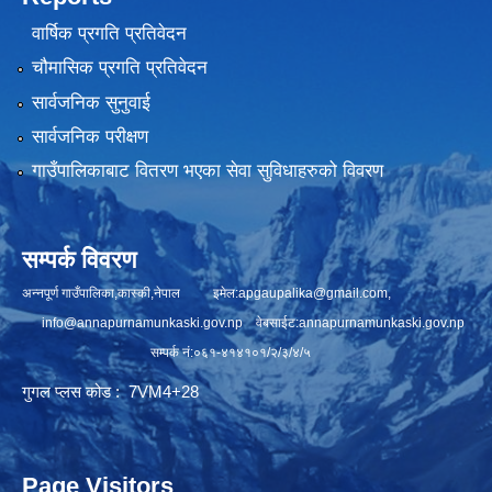
वार्षिक प्रगति प्रतिवेदन
चौमासिक प्रगति प्रतिवेदन
सार्वजनिक सुनुवाई
सार्वजनिक परीक्षण
गाउँपालिकाबाट वितरण भएका सेवा सुविधाहरुको विवरण
सम्पर्क विवरण
अन्नपूर्ण गाउँपालिका,कास्की,नेपाल इमेल:
apgaupalika@gmail.com
,
info@annapurnamunkaski.gov.np
वेबसाईट:annapurnamunkaski.gov.np
सम्पर्क नं:०६१-४१४१०१/२/३/४/५
गुगल प्लस कोड : 7VM4+28
Page Visitors