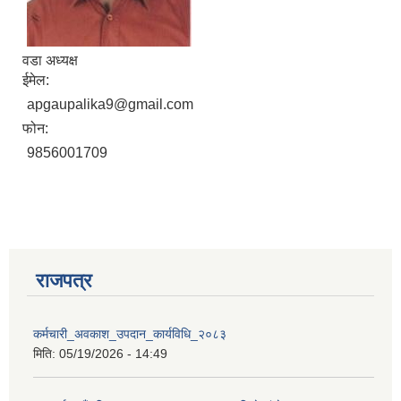
वडा अध्यक्ष
ईमेल:
apgaupalika9@gmail.com
फोन:
9856001709
राजपत्र
प्राकृतिक श्रोत तथा बित्त आयोग द्वारा सार्वजनिक कार्यसम्पादन नतिजा
कर्मचारी_अवकाश_उपदान_कार्यविधि_२०८३
मिति:
05/19/2026 - 14:49