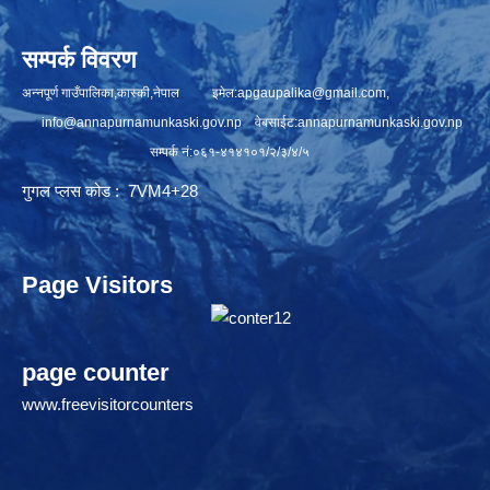
सम्पर्क विवरण
अन्नपूर्ण गाउँपालिका,कास्की,नेपाल इमेल:
apgaupalika@gmail.com
,
info@annapurnamunkaski.gov.np
वेबसाईट:annapurnamunkaski.gov.np
सम्पर्क नं:०६१-४१४१०१/२/३/४/५
गुगल प्लस कोड : 7VM4+28
Page Visitors
page counter
www.freevisitorcounters