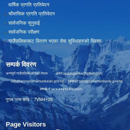
वार्षिक प्रगति प्रतिवेदन
चौमासिक प्रगति प्रतिवेदन
सार्वजनिक सुनुवाई
सार्वजनिक परीक्षण
गाउँपालिकाबाट वितरण भएका सेवा सुविधाहरुको विवरण
सम्पर्क विवरण
अन्नपूर्ण गाउँपालिका,कास्की,नेपाल इमेल:
apgaupalika@gmail.com
,
info@annapurnamunkaski.gov.np
वेबसाईट:annapurnamunkaski.gov.np
सम्पर्क नं:०६१-४१४१०१/२/३/४/५
गुगल प्लस कोड : 7VM4+28
Page Visitors