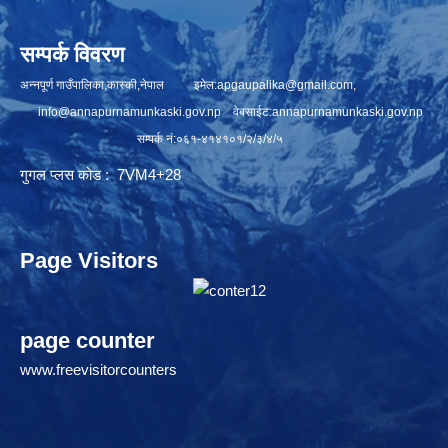
सम्पर्क विवरण
अन्नपूर्ण गाउँपालिका,कास्की,नेपाल इमेल:
apgaupalika@gmail.com
,
info@annapurnamunkaski.gov.np
वेबसाईट:annapurnamunkaski.gov.np
सम्पर्क नं:०६१-४१४१०१/२/३/४/५
गुगल प्लस कोड : 7VM4+28
Page Visitors
page counter
www.freevisitorcounters