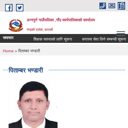
Skip to main content
अन्नपूर्ण गाउँपालिका ,गाँउ कार्यपालिकाको कार्यालय
गण्डकी प्रदेश, कास्की
समाचार
शिक्षक सरुवाको लागि सूचना
करारमा सेवा लिने सम्बन्धी सूचना ।
You are here
Home
» पिताम्बर भण्डारी
पिताम्बर भण्डारी