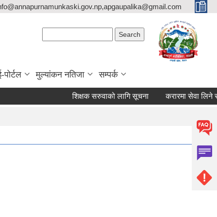
nfo@annapurnamunkaski.gov.np,apgaupalika@gmail.com
Search form
Search
ई-पोर्टल
मुल्यांकन नतिजा
सम्पर्क
शिक्षक सरुवाको लागि सूचना
करारमा सेवा लिने सम्बन्