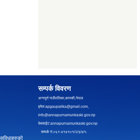
सम्पर्क विवरण
अन्नपूर्ण गाउँपालिका,कास्की,नेपाल
इमेल:
apgaupalika@gmail.com
,
info@annapurnamunkaski.gov.np
वेबसाईट:annapurnamunkaski.gov.np
सम्पर्क नं:०६१-४१४१०१/२/३/४/५
सुविधाहरुको