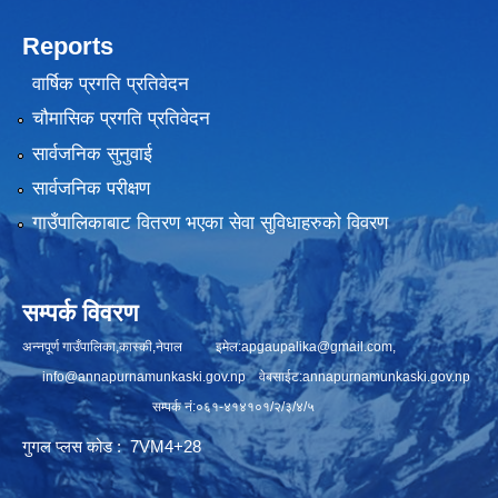
Reports
वार्षिक प्रगति प्रतिवेदन
चौमासिक प्रगति प्रतिवेदन
सार्वजनिक सुनुवाई
सार्वजनिक परीक्षण
गाउँपालिकाबाट वितरण भएका सेवा सुविधाहरुको विवरण
सम्पर्क विवरण
अन्नपूर्ण गाउँपालिका,कास्की,नेपाल इमेल:
apgaupalika@gmail.com
,
info@annapurnamunkaski.gov.np
वेबसाईट:annapurnamunkaski.gov.np
सम्पर्क नं:०६१-४१४१०१/२/३/४/५
गुगल प्लस कोड : 7VM4+28