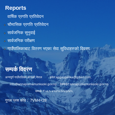
Reports
वार्षिक प्रगति प्रतिवेदन
चौमासिक प्रगति प्रतिवेदन
सार्वजनिक सुनुवाई
सार्वजनिक परीक्षण
गाउँपालिकाबाट वितरण भएका सेवा सुविधाहरुको विवरण
सम्पर्क विवरण
अन्नपूर्ण गाउँपालिका,कास्की,नेपाल इमेल:
apgaupalika@gmail.com
,
info@annapurnamunkaski.gov.np
वेबसाईट:annapurnamunkaski.gov.np
सम्पर्क नं:०६१-४१४१०१/२/३/४/५
गुगल प्लस कोड : 7VM4+28