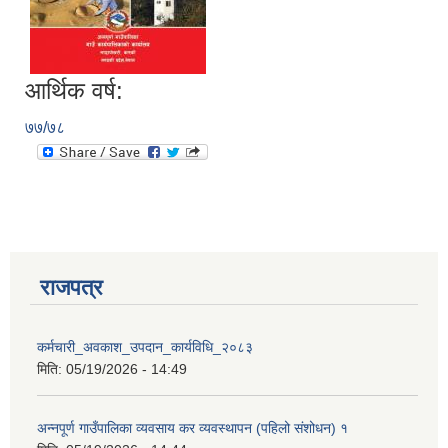
आर्थिक वर्ष:
७७/७८
राजपत्र
कर्मचारी_अवकाश_उपदान_कार्यविधि_२०८३
मिति:
05/19/2026 - 14:49
प्राकृतिक श्रोत तथा बित्त आयोग द्वारा सार्वजनिक कार्यसम्पादन नतिजा
अन्नपूर्ण गाउँपालिका व्यवसाय कर व्यवस्थापन (पहिलो संशोधन) १