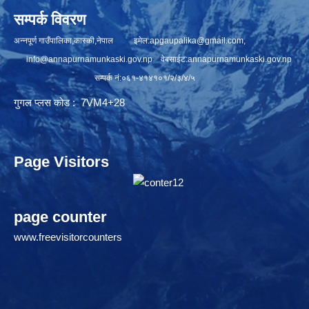
सम्पर्क विवरण
अन्नपूर्ण गाउँपालिका,कास्की,नेपाल इमेल:
apgaupalika@gmail.com
,
info@annapurnamunkaski.gov.np
वेबसाईट:annapurnamunkaski.gov.np
सम्पर्क नं:०६१-४१४१०१/२/३/४/५
गुगल प्लस कोड : 7VM4+28
Page Visitors
page counter
www.freevisitorcounters