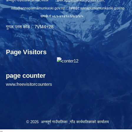
अन्नपूर्ण गाउँपालिका,कास्की,नेपाल इमेल:
apgaupalika@gmail.com
,
info@annapurnamunkaski.gov.np
वेबसाईट:annapurnamunkaski.gov.np
सम्पर्क नं:०६१-४१४१०१/२/३/४/५
गुगल प्लस कोड : 7VM4+28
Page Visitors
page counter
www.freevisitorcounters
© 2026 अन्नपूर्ण गाउँपालिका ,गाँउ कार्यपालिकाको कार्यालय