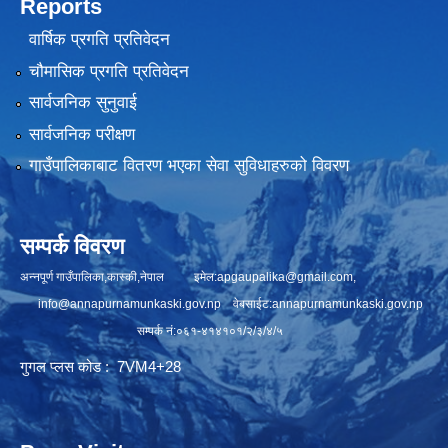
Reports
वार्षिक प्रगति प्रतिवेदन
चौमासिक प्रगति प्रतिवेदन
सार्वजनिक सुनुवाई
सार्वजनिक परीक्षण
गाउँपालिकाबाट वितरण भएका सेवा सुविधाहरुको विवरण
सम्पर्क विवरण
अन्नपूर्ण गाउँपालिका,कास्की,नेपाल इमेल:
apgaupalika@gmail.com
,
info@annapurnamunkaski.gov.np
वेबसाईट:annapurnamunkaski.gov.np
सम्पर्क नं:०६१-४१४१०१/२/३/४/५
गुगल प्लस कोड : 7VM4+28