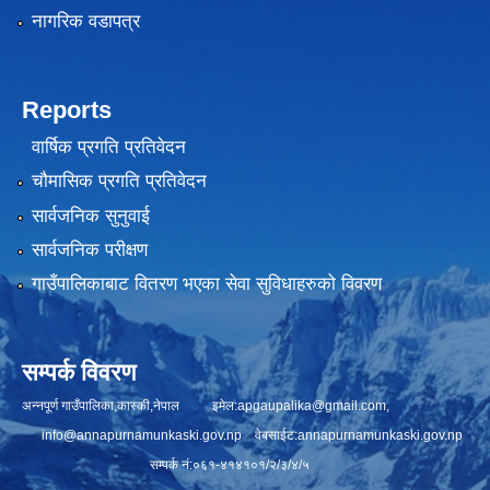
नागरिक वडापत्र
Reports
वार्षिक प्रगति प्रतिवेदन
चौमासिक प्रगति प्रतिवेदन
सार्वजनिक सुनुवाई
सार्वजनिक परीक्षण
गाउँपालिकाबाट वितरण भएका सेवा सुविधाहरुको विवरण
सम्पर्क विवरण
अन्नपूर्ण गाउँपालिका,कास्की,नेपाल इमेल:
apgaupalika@gmail.com
,
info@annapurnamunkaski.gov.np
वेबसाईट:annapurnamunkaski.gov.np
सम्पर्क नं:०६१-४१४१०१/२/३/४/५