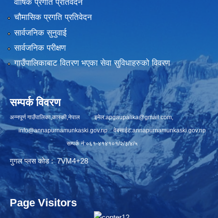
वार्षिक प्रगति प्रतिवेदन
चौमासिक प्रगति प्रतिवेदन
सार्वजनिक सुनुवाई
सार्वजनिक परीक्षण
गाउँपालिकाबाट वितरण भएका सेवा सुविधाहरुको विवरण
सम्पर्क विवरण
अन्नपूर्ण गाउँपालिका,कास्की,नेपाल इमेल:
apgaupalika@gmail.com
,
info@annapurnamunkaski.gov.np
वेबसाईट:annapurnamunkaski.gov.np
सम्पर्क नं:०६१-४१४१०१/२/३/४/५
गुगल प्लस कोड : 7VM4+28
Page Visitors