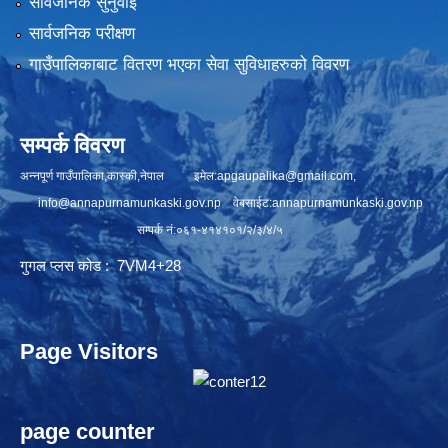
सार्वजनिक सुनुवाई
सार्वजनिक परीक्षण
गाउँपालिकाबाट वितरण भएका सेवा सुविधाहरुको विवरण
सम्पर्क विवरण
अन्नपूर्ण गाउँपालिका,कास्की,नेपाल इमेल:
apgaupalika@gmail.com
,
info@annapurnamunkaski.gov.np
वेबसाईट:annapurnamunkaski.gov.np
सम्पर्क नं:०६१-४१४१०१/२/३/४/५
गुगल प्लस कोड : 7VM4+28
Page Visitors
page counter