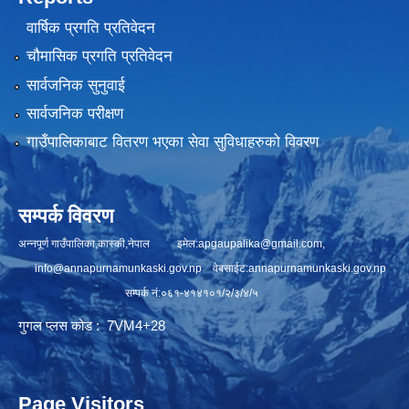
वार्षिक प्रगति प्रतिवेदन
चौमासिक प्रगति प्रतिवेदन
सार्वजनिक सुनुवाई
सार्वजनिक परीक्षण
गाउँपालिकाबाट वितरण भएका सेवा सुविधाहरुको विवरण
सम्पर्क विवरण
अन्नपूर्ण गाउँपालिका,कास्की,नेपाल इमेल:
apgaupalika@gmail.com
,
info@annapurnamunkaski.gov.np
वेबसाईट:annapurnamunkaski.gov.np
सम्पर्क नं:०६१-४१४१०१/२/३/४/५
गुगल प्लस कोड : 7VM4+28
Page Visitors