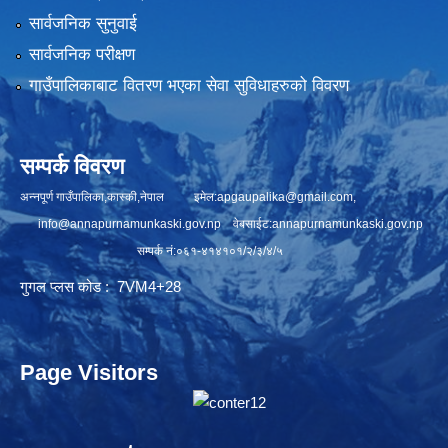
सार्वजनिक सुनुवाई
सार्वजनिक परीक्षण
गाउँपालिकाबाट वितरण भएका सेवा सुविधाहरुको विवरण
सम्पर्क विवरण
अन्नपूर्ण गाउँपालिका,कास्की,नेपाल इमेल:
apgaupalika@gmail.com
,
info@annapurnamunkaski.gov.np
वेबसाईट:annapurnamunkaski.gov.np
सम्पर्क नं:०६१-४१४१०१/२/३/४/५
गुगल प्लस कोड : 7VM4+28
Page Visitors