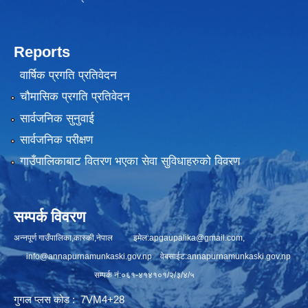
Reports
वार्षिक प्रगति प्रतिवेदन
चौमासिक प्रगति प्रतिवेदन
सार्वजनिक सुनुवाई
सार्वजनिक परीक्षण
गाउँपालिकाबाट वितरण भएका सेवा सुविधाहरुको विवरण
सम्पर्क विवरण
अन्नपूर्ण गाउँपालिका,कास्की,नेपाल इमेल:
apgaupalika@gmail.com
,
info@annapurnamunkaski.gov.np
वेबसाईट:annapurnamunkaski.gov.np
सम्पर्क नं:०६१-४१४१०१/२/३/४/५
गुगल प्लस कोड : 7VM4+28