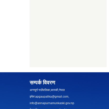
सम्पर्क विवरण
अन्नपूर्ण गाउँपालिका,कास्की,नेपाल
इमेल:
apgaupalika@gmail.com
,
info@annapurnamunkaski.gov.np