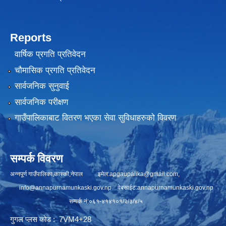
Reports
वार्षिक प्रगति प्रतिवेदन
चौमासिक प्रगति प्रतिवेदन
सार्वजनिक सुनुवाई
सार्वजनिक परीक्षण
गाउँपालिकाबाट वितरण भएका सेवा सुविधाहरुको विवरण
सम्पर्क विवरण
अन्नपूर्ण गाउँपालिका,कास्की,नेपाल इमेल:
apgaupalika@gmail.com
,
info@annapurnamunkaski.gov.np
वेबसाईट:annapurnamunkaski.gov.np
सम्पर्क नं:०६१-४१४१०१/२/३/४/५
गुगल प्लस कोड : 7VM4+28